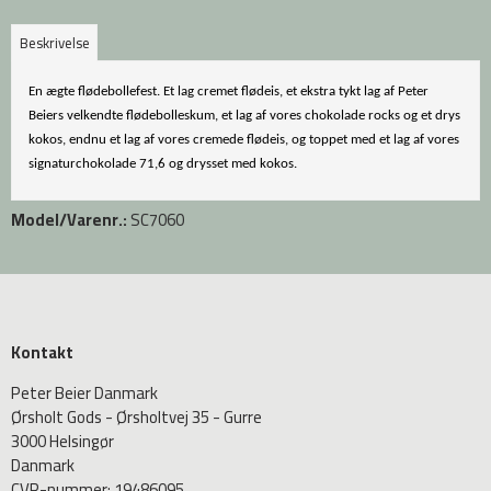
Beskrivelse
En ægte flødebollefest. Et lag cremet flødeis, et ekstra tykt lag af Peter
Beiers velkendte flødebolleskum, et lag af vores
chokolade
rocks og et drys
kokos, endnu et lag af vores cremede flødeis, og toppet med et lag af vores
signaturchokolade 71,6 og drysset med kokos.
Model/Varenr.:
SC7060
Kontakt
Peter Beier Danmark
Ørsholt Gods - Ørsholtvej 35 - Gurre
3000 Helsingør
Danmark
CVR-nummer
:
19486095