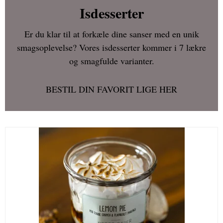
Isdesserter
Er du klar til at forkæle dine sanser med en unik
smagsoplevelse? Vores isdesserter kommer i 7 lækre
og smagfulde varianter.
BESTIL DIN FAVORIT LIGE HER