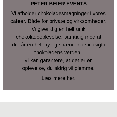
PETER BEIER EVENTS
Vi afholder chokoladesmagninger i vores
cafeer. Både for private og virksomheder.
Vi giver dig en helt unik
chokoladeoplevelse, samtidig med at
du får en helt ny og spændende indsigt i
chokoladens verden.
Vi kan garantere, at det er en
oplevelse, du aldrig vil glemme.
Læs mere her.