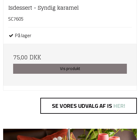
Isdessert - Syndig karamel
SC7605
På lager
75,00 DKK
Vis produkt
SE VORES UDVALG AF IS
HER!