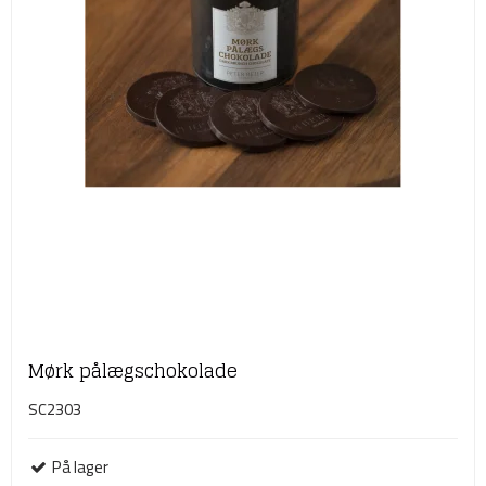
Mørk pålægschokolade
SC2303
På lager