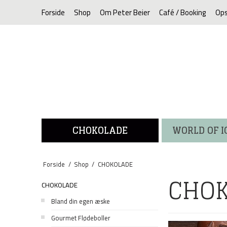
Forside
Shop
Om Peter Beier
Café / Booking
Ops
CHOKOLADE
WORLD OF 
Forside
/
Shop
/
CHOKOLADE
CHO
CHOKOLADE
Bland din egen æske
Gourmet Flødeboller