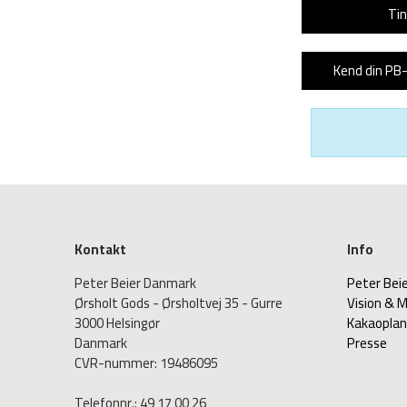
Tin
Kend din PB
Kontakt
Info
Peter Beier Danmark
Peter Bei
Ørsholt Gods - Ørsholtvej 35 - Gurre
Vision & M
3000 Helsingør
Kakaopla
Danmark
Presse
CVR-nummer
:
19486095
Telefonnr.
:
49 17 00 26