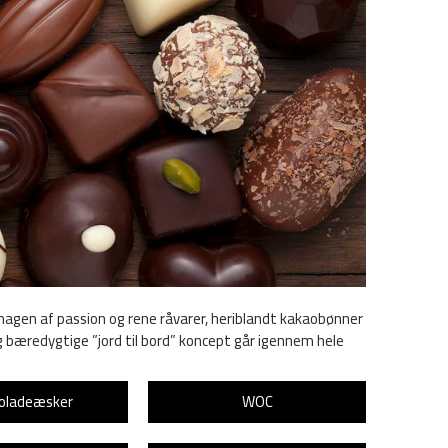
magen af passion og rene råvarer, heriblandt kakaobønner
g bæredygtige ”jord til bord” koncept går igennem hele
oladeæsker
WOC