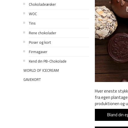
Chokoladeæsker
WOC
Tins
Rene chokolader
Poser og kort
Firmagaver
Kend din PB-Chokolade
WORLD OF ICECREAM
GAVEKORT
Hver eneste stykk
fra egen plantage
produktionen og ud
Bland din 