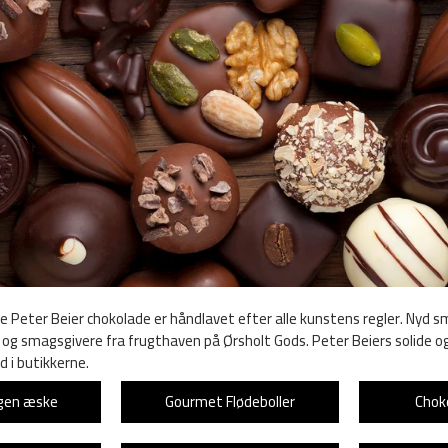
e Peter Beier chokolade er håndlavet efter alle kunstens regler. Nyd s
 og smagsgivere fra frugthaven på Ørsholt Gods. Peter Beiers solide o
 i butikkerne.
egen æske
Gourmet Flødeboller
Chok