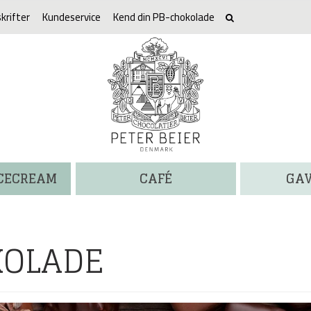
krifter
Kundeservice
Kend din PB-chokolade
ICECREAM
CAFÉ
GA
KOLADE