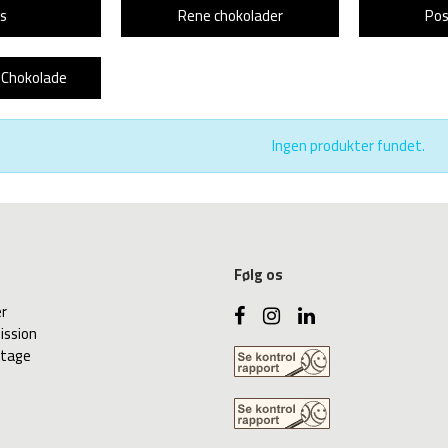
s
Rene chokolader
Pos
-Chokolade
Ingen produkter fundet.
Følg os
er
ission
ntage