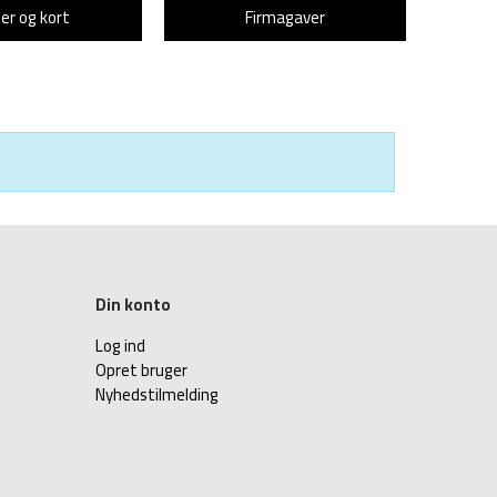
er og kort
Firmagaver
Din konto
Log ind
Opret bruger
Nyhedstilmelding