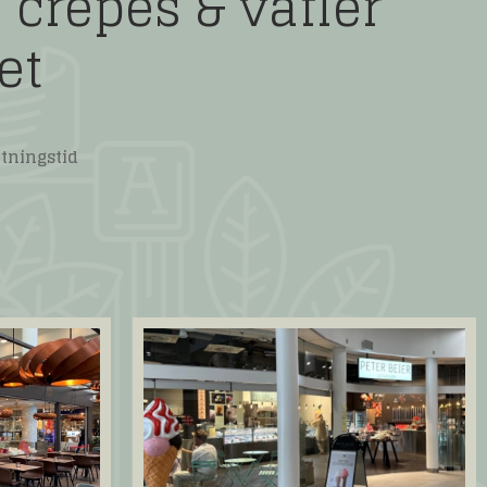
, crêpes & vafler
et
ntningstid