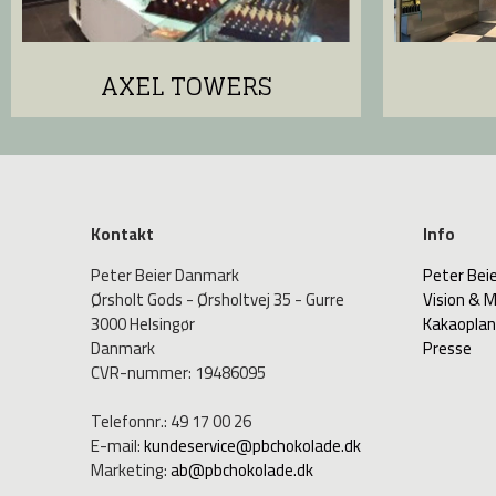
AXEL TOWERS
Kontakt
Info
Peter Beier Danmark
Peter Bei
Ørsholt Gods - Ørsholtvej 35 - Gurre
Vision & M
3000 Helsingør
Kakaopla
Danmark
Presse
CVR-nummer
:
19486095
Telefonnr.
:
49 17 00 26
E-mail
:
kundeservice@pbchokolade.dk
Marketing
:
ab@pbchokolade.dk