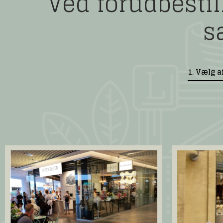
Ved forudbestill
s
1. Vælg 