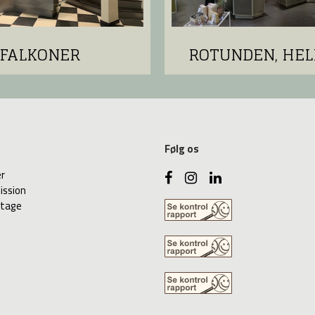
FALKONER
ROTUNDEN, HEL
Følg os
er
ission
ntage