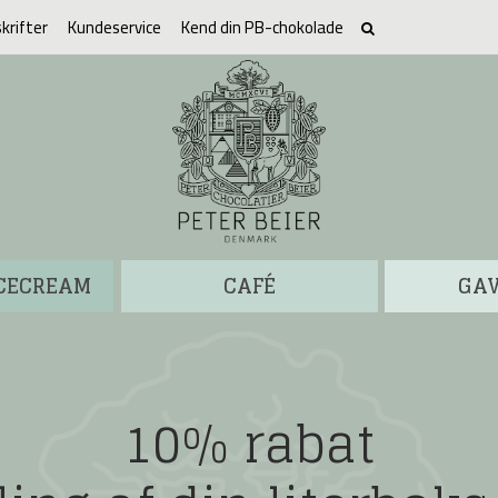
krifter
Kundeservice
Kend din PB-chokolade
ICECREAM
CAFÉ
GA
10% rabat