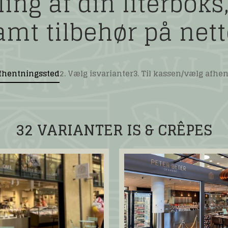
ing af din literboks
amt tilbehør på nett
afhentningssted
2. Vælg isvarianter
3. Til kassen/vælg afhe
32 VARIANTER IS & CRÊPES