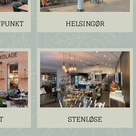
TPUNKT
HELSINGØR
T
STENLØSE