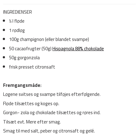
INGREDIENSER
1⁄2 l fløde
1 rødløg
100g champignon (eller blandet svampe)
50 cacaofrugter (50g)
Hispagnola 88% chokolade
50g gorgonzola
frisk presset citronsaft
Fremgangsmåde:
Løgene svitses og svampe tilføjes efterfølgende.
Fløde tilsættes og koges op.
Gorgon- zola og chokolade tilsættes og røres ind.
Tilsæt evt. Mere efter smag.
Smag til med salt, peber og citronsaft og gelé.