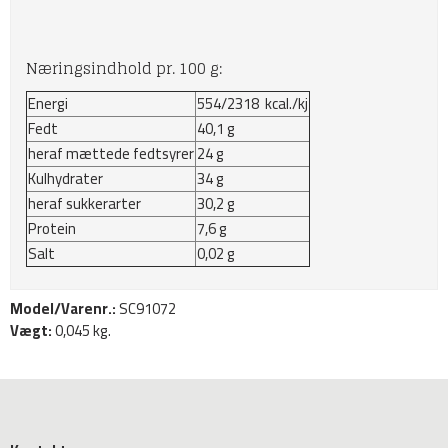
Næringsindhold pr. 100 g:
Energi
554/2318 kcal./kj
Fedt
40,1 g
heraf mættede fedtsyrer
24 g
Kulhydrater
34 g
heraf sukkerarter
30,2 g
Protein
7,6 g
Salt
0,02 g
Model/Varenr.:
SC91072
Vægt:
0,045
kg.