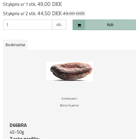
49,00 DKK
Stykpris v/ 1 stk.
44,50 DKK
Stykpris v/ 2 stk.
49,00 DKK
stk.
Køb
Beskrivelse
Amelonado /
Bahia Superior
D66BRA
45-50g
Taste profile: